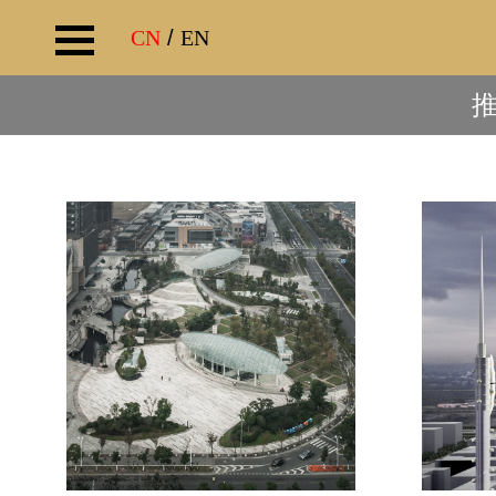
CN
/
EN