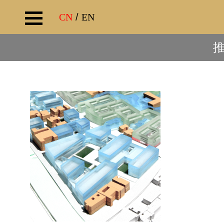
CN
/
EN