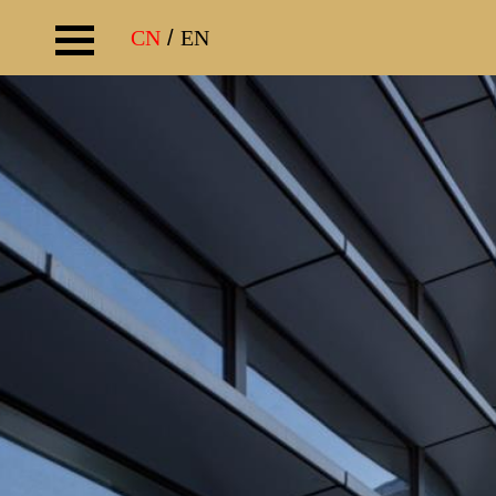
CN
/
EN