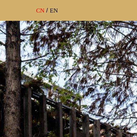
CN
/
EN