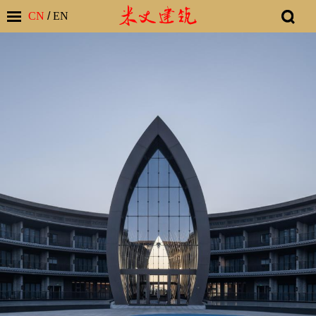
CN
/
EN